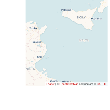
Leaflet
| ©
OpenStreetMap
contributors ©
CARTO
Seguici sui social